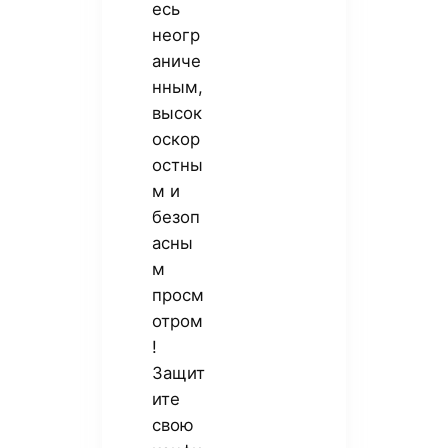
есь
неогр
аниче
нным,
высок
оскор
остны
м и
безоп
асны
м
просм
отром
!
Защит
ите
свою