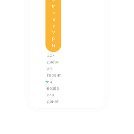
tr
e
m
e
V
P
N
30-
дневн
ая
гарант
ия
возвр
ата
денег