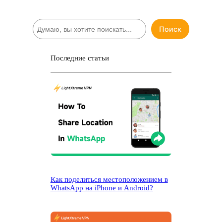
П
Поиск
о
и
с
Последние статьи
к
Как поделиться местоположением в
WhatsApp на iPhone и Android?