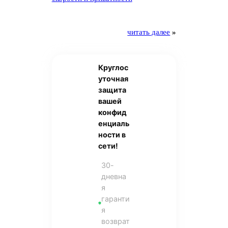
читать далее
»
Круглос
уточная
защита
вашей
конфид
енциаль
ности в
сети!
30-
дневна
я
гаранти
я
возврат