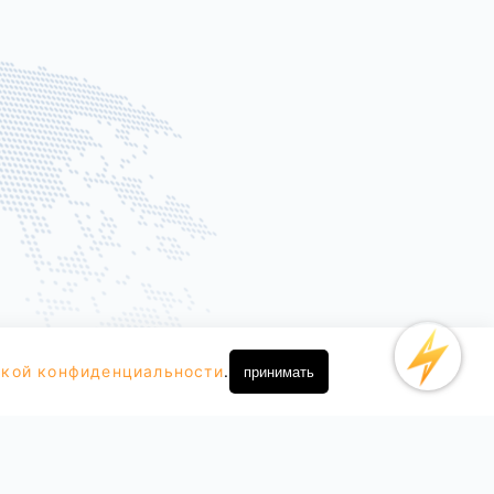
кой конфиденциальности
.
принимать
О Шаньляне
Сотрудничество