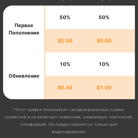
50%
50%
Первое
Пополнение
$2.00
$5.00
10%
10%
Обновление
$0.40
$1.00
*Этот график показывает смоделированные суммы
комиссий и не включает комиссию, взимаемую платежной
платформой. Он предоставляется только для
моделирования.