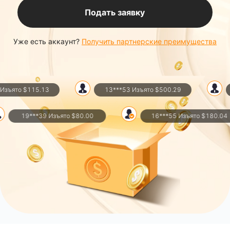
Подать заявку
Уже есть аккаунт?
Получить партнерские преимущества
зъято $115.13
13***53 Изъято $500.29
19***39 Изъято $80.00
16***55 Изъято $180.04