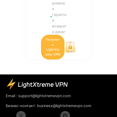
дневна
я
гаранти
я
возврат
а денег
Получит
ь
LightXtr
eme VPN
Email :
support@lightxtremevpn.com
Бизнес-контакт:
business@lightxtremevpn.com