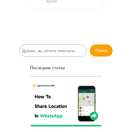
денег
П
Поиск
о
и
с
Последние статьи
к