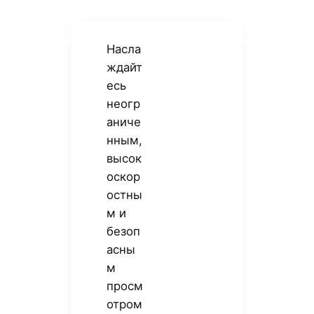
Насла
ждайт
есь
неогр
аниче
нным,
высок
оскор
остны
м и
безоп
асны
м
просм
отром