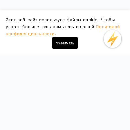
Этот веб-сайт использует файлы cookie. Чтобы
узнать больше, ознакомьтесь с нашей
Политикой
конфиденциальности
.
принимать
Email : support@lightxtremevpn.com
Бизнес-контакт: business@lightxtremevpn.com
скачать
Центр помощи