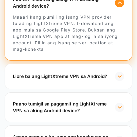
Android device?
Maaari kang pumili ng isang VPN provider
tulad ng LightXtreme VPN. I-download ang
app mula sa Google Play Store. Buksan ang
LightXtreme VPN app at mag-log in sa iyong
account. Piliin ang isang server location at
mag-konekta
Libre ba ang LightXtreme VPN sa Android?
Paano tumigil sa paggamit ng LightXtreme
VPN sa aking Android device?
Anong gagawin ko kung ang koneksyon ng