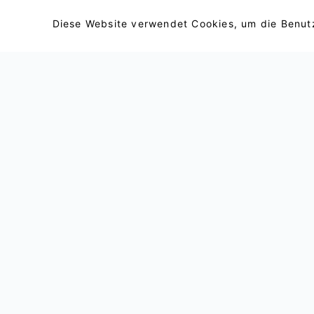
Diese Website verwendet Cookies, um die Benutz
Email : support@lightxtremevpn.com
Geschäftskontakt: business@lightxtremevpn