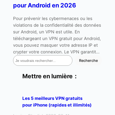
pour Android en 2026
Pour prévenir les cybermenaces ou les
violations de la confidentialité des données
sur Android, un VPN est utile. En
téléchargeant un VPN gratuit pour Android,
vous pouvez masquer votre adresse IP et
crypter votre connexion. Le VPN garantit…
R
Recherche
e
c
h
Mettre en lumière：
e
r
c
h
Les 5 meilleurs VPN gratuits
e
pour iPhone (rapides et illimités)
r