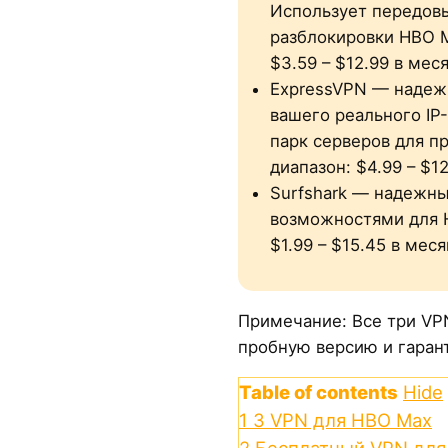
Использует передов
разблокировки HBO M
$3.59 – $12.99 в мес
ExpressVPN — надеж
вашего реального IP
парк серверов для п
диапазон: $4.99 – $1
Surfshark — надежн
возможностями для 
$1.99 – $15.45 в мес
Примечание: Все три V
пробную версию и гарант
Table of contents
Hide
1
3 VPN для HBO Max
2
Бесплатный VPN для