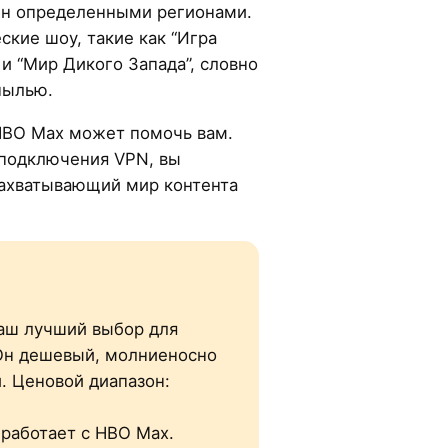
чен определенными регионами.
ские шоу, такие как “Игра
 и “Мир Дикого Запада”, словно
пылью.
HBO Max может помочь вам.
 подключения VPN, вы
захватывающий мир контента
аш лучший выбор для
 Он дешевый, молниеносно
. Ценовой диапазон:
работает с HBO Max.