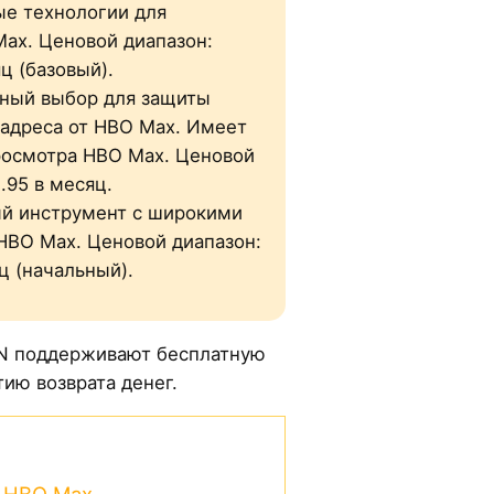
ые технологии для
ax. Ценовой диапазон:
яц (базовый).
ный выбор для защиты
-адреса от HBO Max. Имеет
росмотра HBO Max. Ценовой
2.95 в месяц.
ый инструмент с широкими
HBO Max. Ценовой диапазон:
яц (начальный).
PN поддерживают бесплатную
ию возврата денег.
 HBO Max