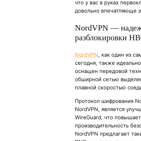
что у вас в руках первок
довольно впечатляюще за
NordVPN — наде
разблокировки H
NordVPN
, как один из с
сегодня, также идеальн
оснащен передовой техн
обширной сетью выделен
плавной скоростью соед
Протокол шифрования No
NordVPN, является улуч
WireGuard, что повышает 
производительность безо
NordVPN предлагает так