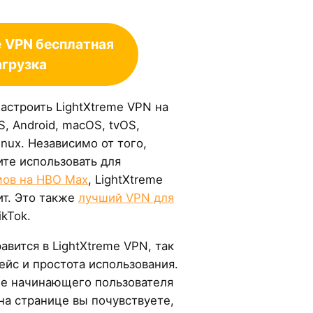
e
VPN бесплатная
агрузка
астроить LightXtreme VPN на
, Android, macOS, tvOS,
inux. Независимо от того,
ите использовать для
мов на HBO Max
, LightXtreme
ит. Это также
лучший VPN для
ikTok.
авится в LightXtreme VPN, так
ейс и простота использования.
аже начинающего пользователя
на странице вы почувствуете,