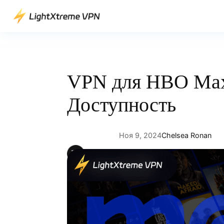
Перейти
к
содержимому
VPN для HBO Max
Доступность
Ноя 9, 2024
Chelsea Ronan