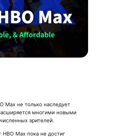
O Max не только наследует
 расширяется многими новыми
счисленных зрителей.
т HBO Max пока не достиг