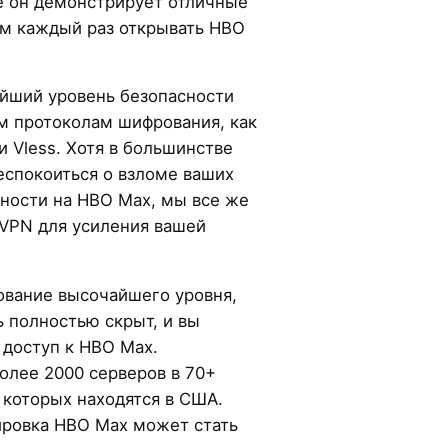
 он демонстрирует отличные
ам каждый раз открывать HBO
йший уровень безопасности
 протоколам шифрования, как
и Vless. Хотя в большинстве
еспокоиться о взломе ваших
ности на HBO Max, мы все же
VPN для усиления вашей
ование высочайшего уровня,
 полностью скрыт, и вы
 доступ к HBO Max.
олее 2000 серверов в 70+
 которых находятся в США.
ировка HBO Max может стать