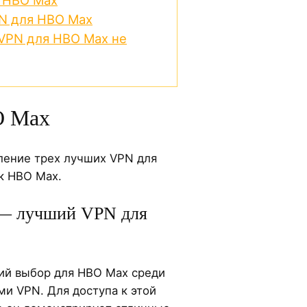
PN для HBO Max
 VPN для HBO Max не
O Max
ление трех лучших VPN для
к HBO Max.
 лучший VPN для
ий выбор для HBO Max среди
и VPN. Для доступа к этой