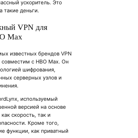
лассный ускоритель. Это
 такие деньги.
жный VPN для
BO Max
амых известных брендов VPN
о совместим с HBO Max. Он
ологией шифрования,
ных серверных узлов и
инения.
rdLynx, используемый
шенной версией на основе
как скорость, так и
пасности. Кроме того,
ие функции, как приватный