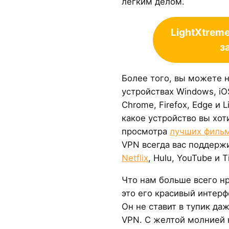
легким делом.
LightXtrem
з
Более того, вы можете н
устройствах Windows, iOS
Chrome, Firefox, Edge и L
какое устройство вы хот
просмотра
лучших филь
VPN всегда вас поддерж
Netflix
, Hulu, YouTube и T
Что нам больше всего нр
это его красивый интерф
Он не ставит в тупик д
VPN. С желтой молнией 