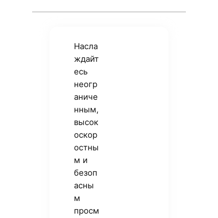
Насла
ждайт
есь
неогр
аниче
нным,
высок
оскор
остны
м и
безоп
асны
м
просм