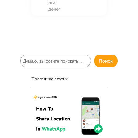
ата
денег
П
Поиск
о
и
с
Последние статьи
к