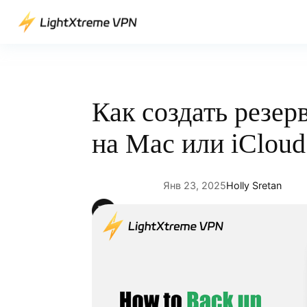
Перейти
к
содержимому
Как создать резе
на Mac или iCloud
Янв 23, 2025
Holly Sretan