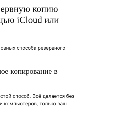
езервную копию
щью iCloud или
новных способа резервного
ное копирование в
стой способ. Всё делается без
ни компьютеров, только ваш