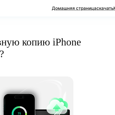
Домашняя страница
скачать
рвную копию iPhone
?