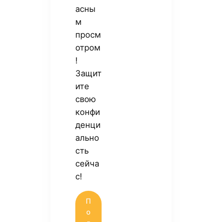
асны
м
просм
отром
!
Защит
ите
свою
конфи
денци
ально
сть
сейча
с!
П
о