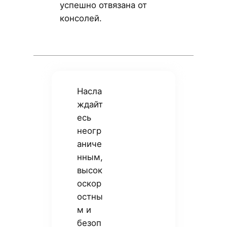
успешно отвязана от
консолей.
Насла
ждайт
есь
неогр
аниче
нным,
высок
оскор
остны
м и
безоп