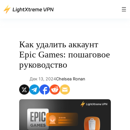
Перейти
к
содержимому
Как удалить аккаунт
Epic Games: пошаговое
руководство
Дек 13, 2024
Chelsea Ronan