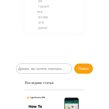
ая
гарант
ия
возвр
ата
денег
П
Поиск
о
и
с
Последние статьи
к