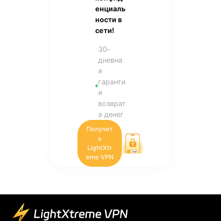
енциаль
ности в
сети!
30-
дневна
я
гаранти
я
возврат
а денег
Получит
ь
LightXtr
eme VPN