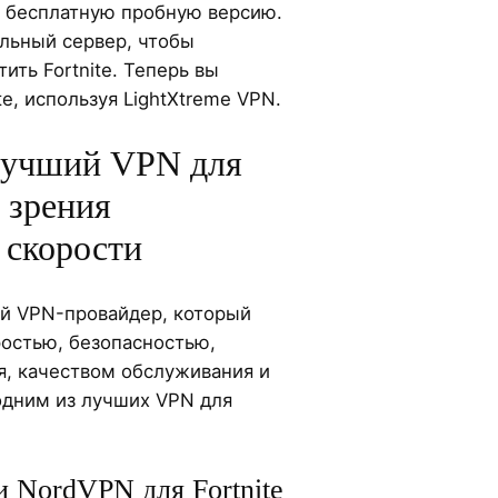
 бесплатную пробную версию.
льный сервер, чтобы
ить Fortnite. Теперь вы
te, используя LightXtreme VPN.
лучший VPN для
и зрения
 скорости
й VPN-провайдер, который
ростью, безопасностью,
я, качеством обслуживания и
одним из лучших VPN для
 NordVPN для Fortnite