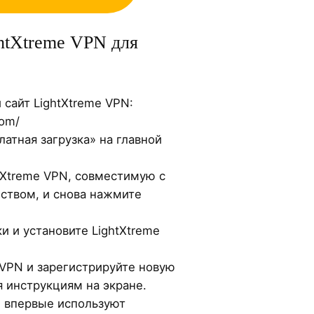
htXtreme VPN для
сайт LightXtreme VPN:
com/
атная загрузка» на главной
tXtreme VPN, совместимую с
ством, и снова нажмите
и и установите LightXtreme
 VPN и зарегистрируйте новую
я инструкциям на экране.
е впервые используют