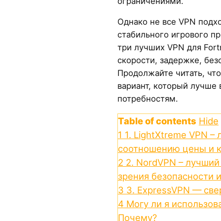
ограничениями.
Однако не все VPN подхо
стабильного игрового п
три лучших VPN для Fort
скорости, задержке, без
Продолжайте читать, чт
вариант, который лучше 
потребностям.
Table of contents
Hide
1
1. LightXtreme VPN –
соотношению цены и к
2
2. NordVPN – лучший 
зрения безопасности 
3
3. ExpressVPN — све
4
Могу ли я использова
Почему?