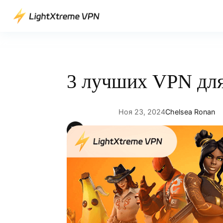
Перейти
к
содержимому
3 лучших VPN для 
Ноя 23, 2024
Chelsea Ronan