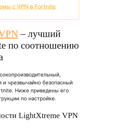
мы с VPN в Fortnite
 VPN
– лучший
ite по соотношению
а
ысокопроизводительный,
 и чрезвычайно безопасный
rtnite. Ниже приведены его
трукции по настройке.
ости LightXtreme VPN