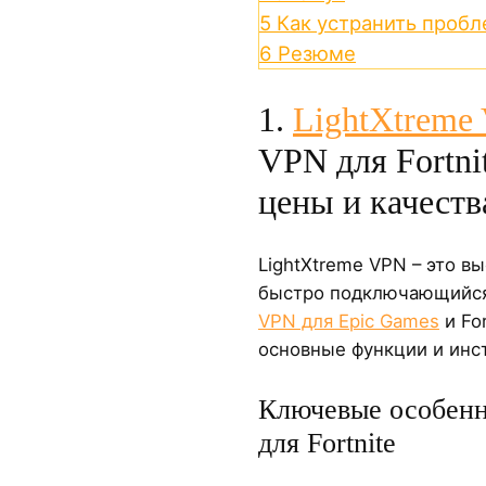
5
Как устранить пробле
6
Резюме
1.
LightXtreme
VPN для Fortn
цены и качеств
LightXtreme VPN – это в
быстро подключающийся
VPN для Epic Games
и Fo
основные функции и инс
Ключевые особенн
для Fortnite