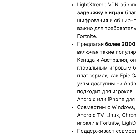
LightXtreme VPN обес
задержку в играх
благ
шифрования и обширно
важно для требователь
Fortnite.
Предлагая
более 2000
включая такие популяр
Канада и Австралия, о
глобальным игровым б
платформах, как Epic 
узлы доступны на Andro
подходит для игроков,
Android или iPhone для 
Совместим с Windows, m
Android TV, Linux, Chr
играли в Fortnite, Ligh
Поддерживает совмест