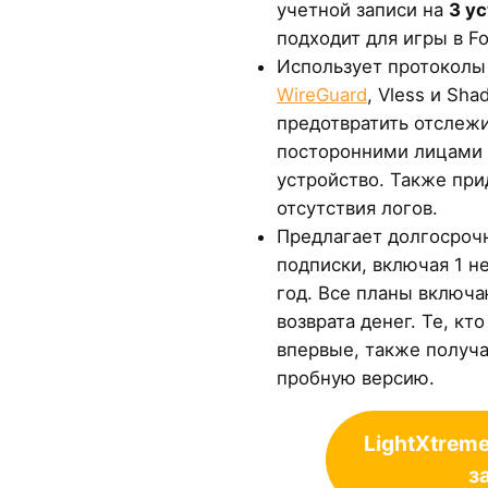
учетной записи на
3 у
подходит для игры в Fo
Использует протоколы 
WireGuard
, Vless и Sh
предотвратить отслежи
посторонними лицами и
устройство. Также пр
отсутствия логов.
Предлагает долгосроч
подписки, включая 1 не
год. Все планы включ
возврата денег. Те, к
впервые, также получ
пробную версию.
LightXtrem
з