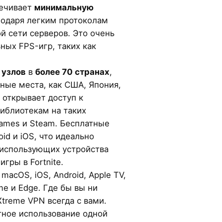
печивает
минимальную
одаря легким протоколам
й сети серверов. Это очень
ных FPS-игр, таких как
 узлов
в
более 70 странах
,
ные места, как США, Япония,
н открывает доступ к
иблиотекам на таких
Games и Steam. Бесплатные
id и iOS, что идеально
 использующих устройства
игры в Fortnite.
acOS, iOS, Android, Apple TV,
ome и Edge. Где бы вы ни
tXtreme VPN всегда с вами.
ное использование одной