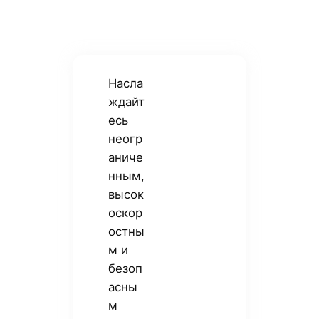
Насла
ждайт
есь
неогр
аниче
нным,
высок
оскор
остны
м и
безоп
асны
м