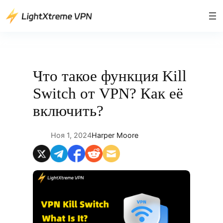
Перейти
к
содержимому
Что такое функция Kill
Switch от VPN? Как её
включить?
Ноя 1, 2024
Harper Moore