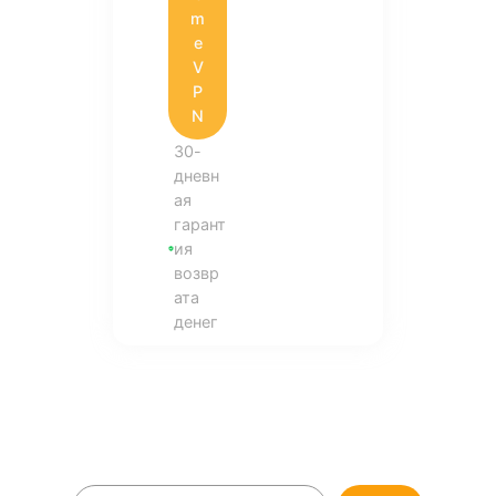
m
e
V
P
N
30-
дневн
ая
гарант
ия
возвр
ата
денег
П