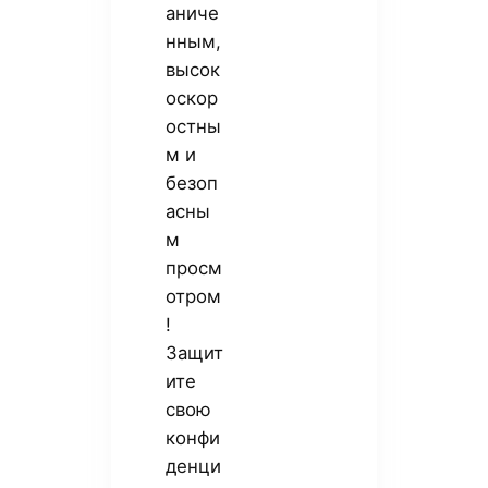
аниче
нным,
высок
оскор
остны
м и
безоп
асны
м
просм
отром
!
Защит
ите
свою
конфи
денци