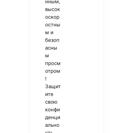
нным,
высок
оскор
остны
м и
безоп
асны
м
просм
отром
!
Защит
ите
свою
конфи
денци
ально
сть