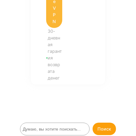
e
V
P
N
30-
дневн
ая
гарант
ия
возвр
ата
денег
П
Поиск
о