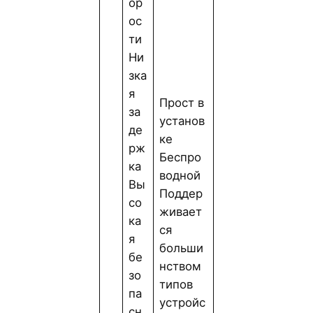
ор
ос
ти
Ни
зка
я
Прост в
за
установ
де
ке
рж
Беспро
ка
водной
Вы
Поддер
со
живает
ка
ся
я
больши
бе
нством
зо
типов
па
устройс
сн