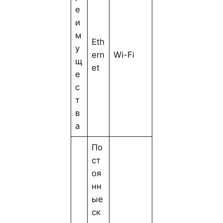
е
и
м
Eth
у
ern
Wi-Fi
щ
et
е
с
т
в
а
По
ст
оя
нн
ые
ск