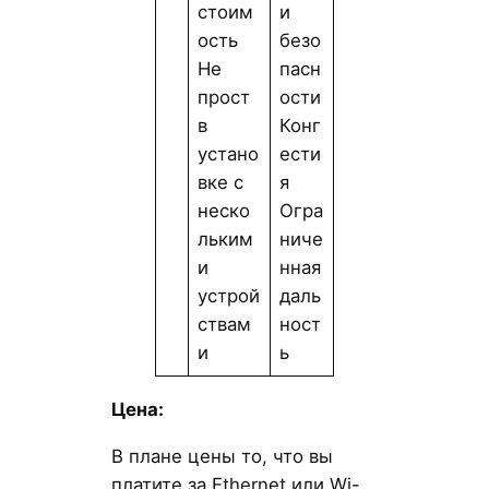
стоим
и
ость
безо
Не
пасн
прост
ости
в
Конг
устано
ести
вке с
я
неско
Огра
льким
ниче
и
нная
устрой
даль
ствам
ност
и
ь
Цена:
В плане цены то, что вы
платите за Ethernet или Wi-