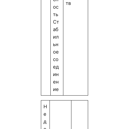
тв
ос
ть
Ст
аб
ил
ьн
ое
со
ед
ин
ен
ие
Н
е
д