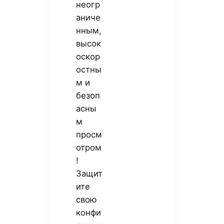
неогр
аниче
нным,
высок
оскор
остны
м и
безоп
асны
м
просм
отром
!
Защит
ите
свою
конфи