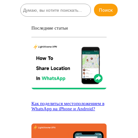
П
Поиск
о
и
с
Последние статьи
к
Как поделиться местоположением в
WhatsApp на iPhone и Android?