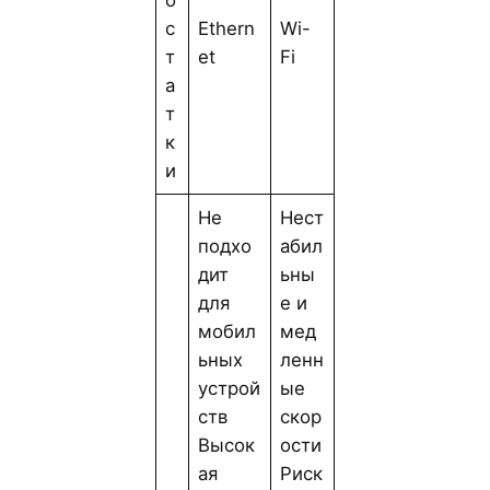
о
с
Ethern
Wi-
т
et
Fi
а
т
к
и
Не
Нест
подхо
абил
дит
ьны
для
е и
мобил
мед
ьных
ленн
устрой
ые
ств
скор
Высок
ости
ая
Риск