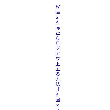
W
ha
ts
A
pp
か
ら
ロ
グ
ア
ウ
ト
す
る
方
法
【
A
nd
ro
id