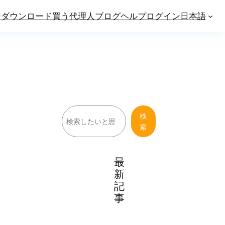
ジ
ダウンロード
買う
代理人
ブログ
ヘルプ
ログイン
日本語
検
検
索
索
最
新
記
事