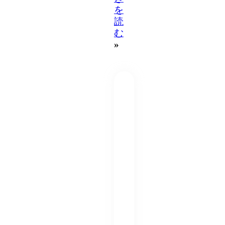
を
読
む
»