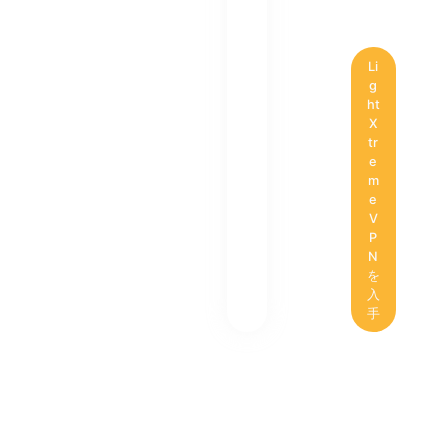
Li
g
ht
X
tr
e
m
e
V
P
N
を
入
手