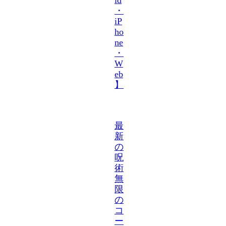
・
iP
ho
ne
・
W
eb
】
最
新
の
呪
術
無
限
の
コ
ー