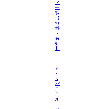
ド
一
覧
【
無
料
・
有
効
】
V
P
N
パ
ス
ス
ル
ー