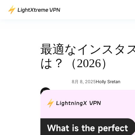
内
容
を
ス
キ
ッ
最適なインスタ
プ
は？（2026）
8月 8, 2025
Holly Sretan