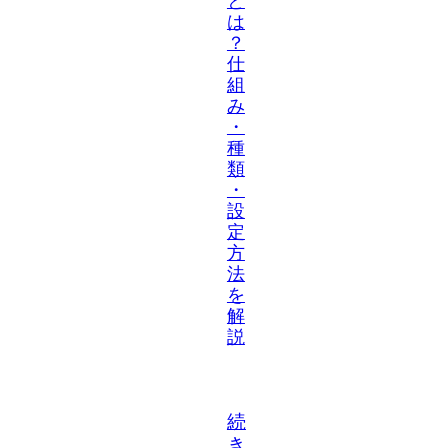
と
は
？
仕
組
み
・
種
類
・
設
定
方
法
を
解
説
続
き