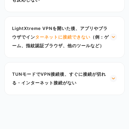
れています。これはすべて360 Security Guardによ
1.LightXtreme VPNアプリを開き、「マイページ」
る誤判断です。
>「VPN設定」に進み、プロキシモードの「TUNモ
LightXtreme VPNを360ソフトウェアのホワイトリ
ード」をオフにします。その後、LightXtreme VPN
ストに設定するには、以下の手順に従ってくださ
LightXtreme VPNを開いた後、アプリやブラ
のホームページに戻り、「開始」ボタンをクリック
い：
して接続を再試行してください。
ウザでイン
ターネットに接続できない
（例：ゲ
1、360 Security Guardを開きます；
2.問題が解決しない場合は、デバイスから
2、メインインターフェイスメニューバーでトロイの
ーム、指紋認証ブラウザ、他のツールなど）
LightXtreme VPNアプリをアンインストールし、公
木馬をチェックして駆除をクリックします；
1.LightXtreme VPNを開き、現在のネットワーク接
式ウェブサイトから再ダウンロードしてインストー
3、右側のインターフェイスで信頼ゾーンをクリック
続が正常であることを確認します。
ルしてから接続を試みてください。
します
2.LightXtreme VPNの「マイページ」に進み、「設
それでも問題が解決しない場合は、LightXtreme
4、ファイルの追加をクリックし、LightXtreme
TUNモードでVPN接続後、すぐに接続が切れ
定」>「VPN設定」を選択し、「プロキシ設定」をク
VPNアプリ内の「マイページ」>「カスタマーサポー
VPNを選択して開きます
リックして、「TUNモード」をオンにします。
る・インターネット接続がない
ト」からご連絡いただければ、オンラインで技術サ
5、ポップアップの確認プロンプトをチェックします
3.VPNのメイン画面に戻り、現在の接続を切断した
ポートと支援を提供いたします。
1.LightXtreme VPNアプリを最新バージョンに更新
6、OKをクリックして操作を完了します
後、LightXtreme VPNアプリを再起動します。
してください。必要に応じてアンインストールして
注：360 Security Guardのバージョンが異なると、
再インストールし、その後直接接続を開始して使用
トロイの木馬の駆除をクリックすることで信頼ゾー
します。
ンの位置が異なる場合がありますが、具体的な操作
2.TUNモードをオンにした後に
VPNの切断
やインタ
は同じです。
ーネット接続が途切れる場合は、PCのネットワーク
ネットワーク戦略や政策の変化に継続的に対応する