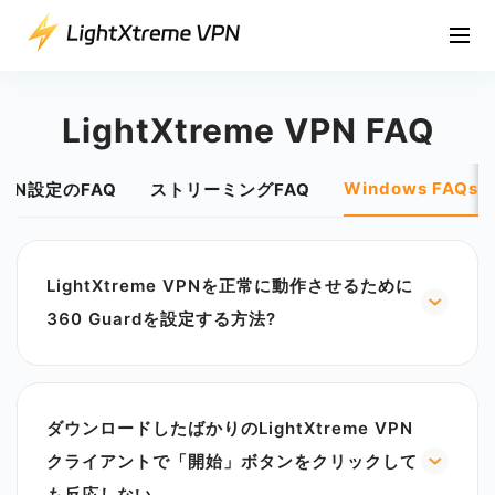
LightXtreme VPN FAQ
Windows FAQs
VPN設定のFAQ
ストリーミングFAQ
LightXtreme VPNを正常に動作させるために
360 Guardを設定する方法?
360 Security GuardはLightXtreme VPNを脅威の
あるソフトウェアと見なすため、強制的にアンイン
ストールされる可能性があります。LightXtreme
ダウンロードしたばかりのLightXtreme VPN
VPNは脅威ですか？ いいえ、LightXtreme VPNは
国際的に認証されたセキュリティソフトウェアで、
クライアントで「開始」ボタンをクリックして
国際的に認証されたセキュリティ証明書が埋め込ま
も反応しない