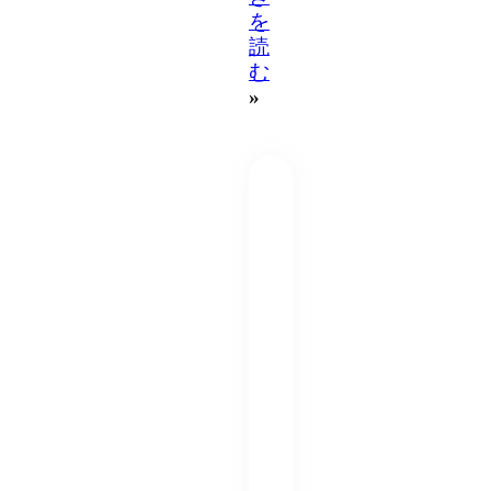
を
読
む
»