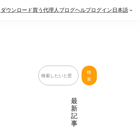
ジ
ダウンロード
買う
代理人
ブログ
ヘルプ
ログイン
日本語
検
検
索
索
最
新
記
事