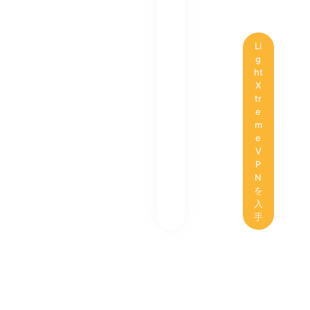
Li
g
ht
X
tr
e
m
e
V
P
N
を
入
手