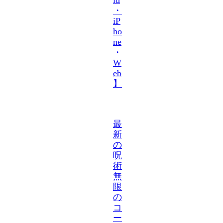
・
iP
ho
ne
・
W
eb
】
最
新
の
呪
術
無
限
の
コ
ー