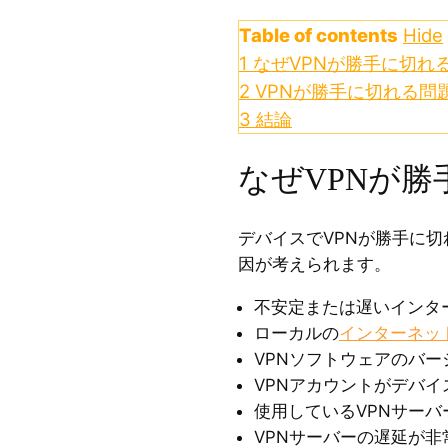
Table of contents
Hide
1
なぜVPNが勝手に切れ
2
VPNが勝手に切れる問題
3
結論
なぜVPNが
デバイスでVPNが勝手に
因が考えられます。
不安定または遅いインタ
ローカルの
インターネッ
VPNソフトウェアのバー
VPNアカウントがデバ
使用しているVPNサーバ
VPNサーバーの遅延が非