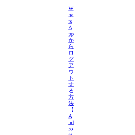
W
ha
ts
A
pp
か
ら
ロ
グ
ア
ウ
ト
す
る
方
法
【
A
nd
ro
id