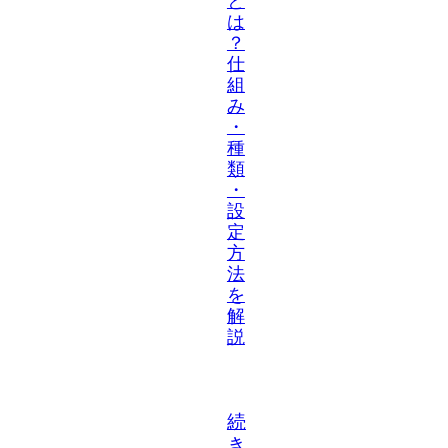
と
は
？
仕
組
み
・
種
類
・
設
定
方
法
を
解
説
続
き