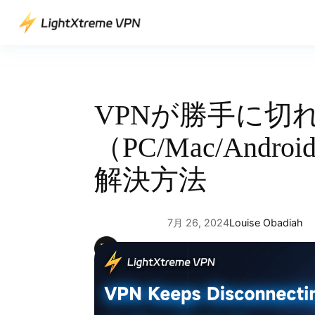
内
容
を
ス
キ
ッ
VPNが勝手に切
プ
（PC/Mac/Andro
解決方法
7月 26, 2024
Louise Obadiah