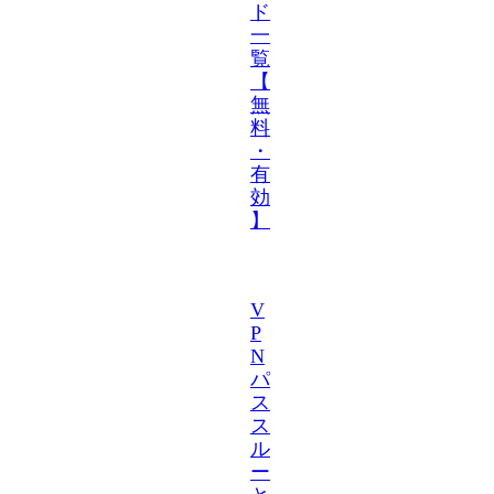
ド
一
覧
【
無
料
・
有
効
】
V
P
N
パ
ス
ス
ル
ー