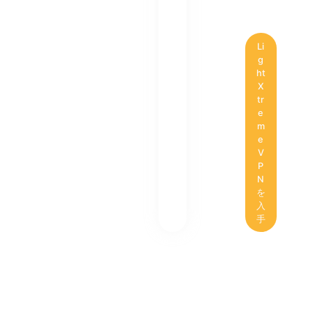
Li
g
ht
X
tr
e
m
e
V
P
N
を
入
手