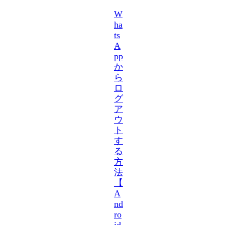
W
ha
ts
A
pp
か
ら
ロ
グ
ア
ウ
ト
す
る
方
法
【
A
nd
ro
id