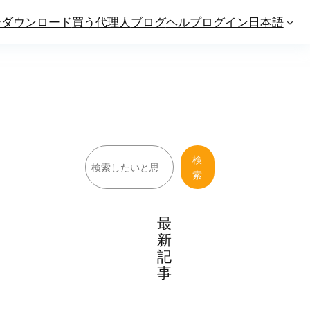
ジ
ダウンロード
買う
代理人
ブログ
ヘルプ
ログイン
日本語
検
検
索
索
最
新
記
事