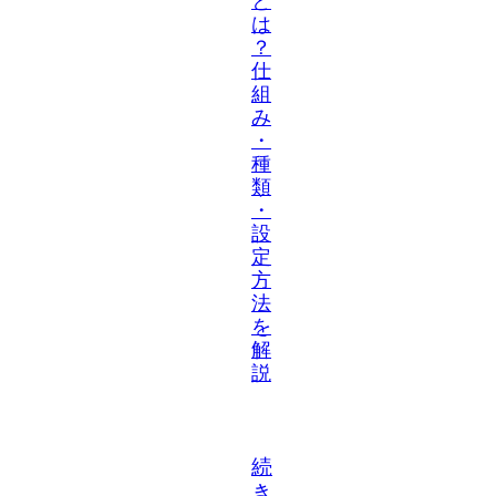
と
は
？
仕
組
み
・
種
類
・
設
定
方
法
を
解
説
続
き