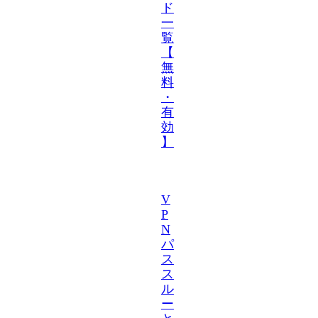
ド
一
覧
【
無
料
・
有
効
】
V
P
N
パ
ス
ス
ル
ー