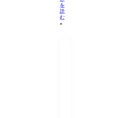
を
読
む
»