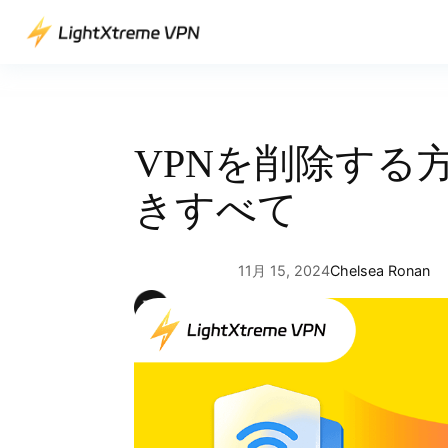
内
容
を
ス
キ
ッ
VPNを削除する
プ
きすべて
11月 15, 2024
Chelsea Ronan