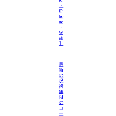
・
iP
ho
ne
・
W
eb
】
最
新
の
呪
術
無
限
の
コ
ー