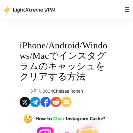
内
容
を
ス
キ
ッ
iPhone/Android/Windo
プ
ws/Macでインスタグ
ラムのキャッシュを
クリアする方法
8月 7, 2024
Chelsea Ronan