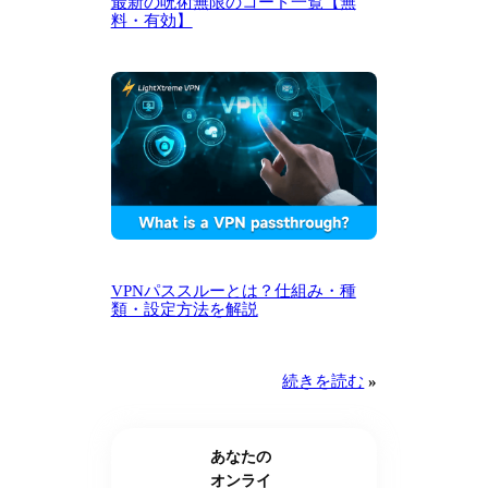
最新の呪術無限のコード一覧【無
料・有効】
VPNパススルーとは？仕組み・種
類・設定方法を解説
続きを読む
»
あなたの
オンライ