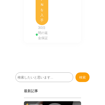
N
を
入
手
30日
間の返
金保証
検
検索
索
最新記事