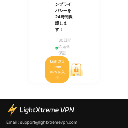
ンプライ
バシーを
24時間保
護しま
す！
30日間
の返金
保証
LightXtr
eme
VPNを入
手
Email :
support@lightxtremevpn.com