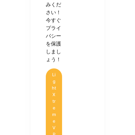
みくだ
さい！
今すぐ
プライ
バシー
を保護
しまし
ょう！
Li
g
ht
X
tr
e
m
e
V
P