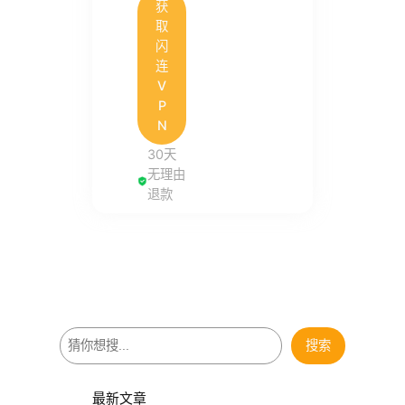
获
取
闪
连
V
P
N
30天
无理由
退款
搜
搜索
索
最新文章