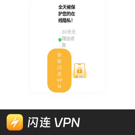
全天候保
护您的在
线隐私！
30天无
理由退
款
获
取
闪
连
VP
N