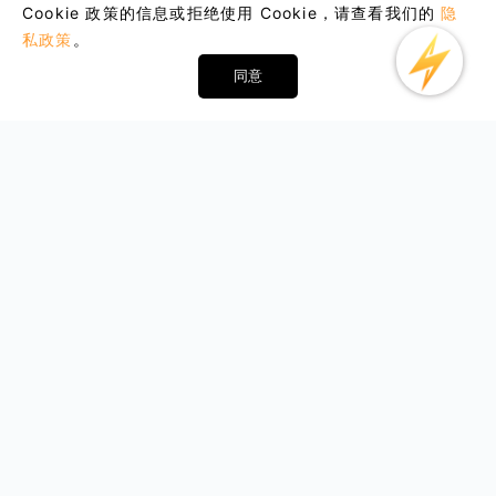
Cookie 政策的信息或拒绝使用 Cookie，请查看我们的
隐
私政策
。
同意
Email : support@lightxtremevpn.com
商业联系: business@lightxtremevpn.com
下载
帮助中心
iOS
常见问题