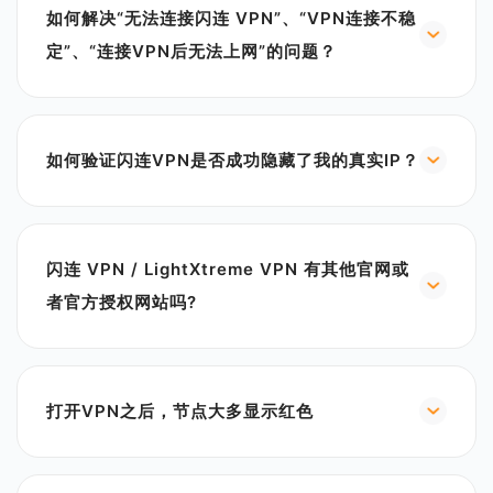
如何解决“无法连接闪连 VPN”、“VPN连接不稳
Shadowsocks、Vless、WireGuard等加密协议，采
用AES-256-GCM、ChaCha20-Poly1305等强大加
定”、“连接VPN后无法上网”的问题？
密算法，确保数据在传输过程中不被截获和解读。此
1.检查防病毒和防火墙设置：有时这些安全程序可能
外，使用隧道协议确保数据在用户设备和VPN服务器
阻止VPN连接。尝试暂时关闭它们，然后重新连接
之间的传输安全，防止数据被篡改或截获。
VPN。
2. 隐私保护和匿名性： 使用闪连VPN时，您的真实IP
如何验证闪连VPN是否成功隐藏了我的真实IP？
2.联系客服：如果问题仍未解决，打开闪连VPN应
地址会被隐藏，取而代之的是闪连VPN的代理服务器
用，进入“我的”页面，点击联系客服。请提供详细的问
要检查闪连VPN是否成功隐藏了您的真实IP地址，您
IP地址。闪连VPN提供DNS泄漏保护，确保DNS请求
题描述和必要的截图，我们的技术团队将为您提供帮
可以按照以下步骤操作:
通过VPN通道传输，防止在线活动被追踪。同时，闪
助。
1.查看当前IP地址：在连接VPN之前，打开浏览器，
连VPN承诺零日志政策，不记录您的在线活动，进一
闪连 VPN / LightXtreme VPN 有其他官网或
搜索“我的IP地址”查看您的当前IP。
步保护您的隐私。
2.连接VPN并再次检查：连接到闪连VPN后，再次搜
者官方授权网站吗?
3. 防止监控和地理限制： 闪连VPN帮助您绕过地理限
索“我的IP地址”。如果显示的IP地址已改变，这表明
为了确保用户下载购买到100%官方正版的闪连 VPN
制和审查，访问被封锁的网站和服务，特别适用于互
VPN已成功隐藏您的真实IP。
| LightXtreme VPN，建议从以下渠道获取:
联网审查严格的国家。它还防止ISP监控您的在线活
3.清除缓存：如果IP地址未变，可能是因为浏览器缓
1. 闪连 VPN 官方网站：
动，ISP只能看到您连接到VPN服务器，而无法看到具
存。请清除缓存后重启浏览器或换用其他浏览器再次
打开VPN之后，节点大多显示红色
https://lightxtremevpn.com/
体的网站和服务。此外，在公共Wi-Fi网络上，闪连
进行检查。
2. 闪连 VPN在 Google Play 软件商城的官方地址：
VPN通过加密数据传输保护您的隐私和安全，防止数
1. 打开闪连VPN，进入“我的” > “设置” > “VPN设
https://play.google.com/store/apps/details?
据被攻击者截获。
置”。
id=com.shanlian.pro