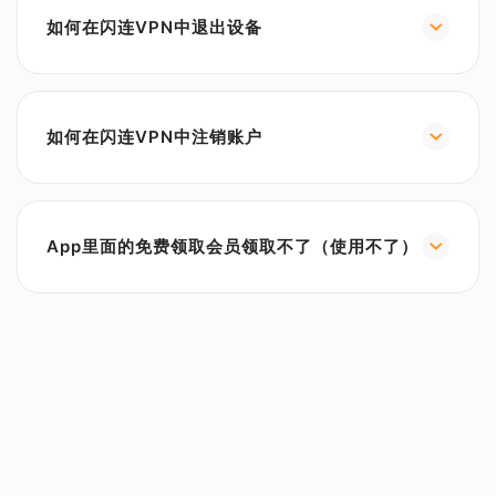
2. 找到“专线转发”选项，中国大陆用户请开启该功
3. 闪连 VPN在苹果 App Store 应用市场的官方地
如何在闪连VPN中退出设备
能，非中国大陆用户请关闭。
址：
https://apps.apple.com/app/apple-
3. 重新启动闪连VPN以应用设置。
1. 点击主页底部的人形图标，进入“我的账户”。
store/id6476379983?
2. 进入“我的设备”，删除您当前不使用的设备；或
pt=127146343&ct=officialwebsite&mt=8
者，您也可以点击页面底部的“退出登录”按钮，退出当
请不要相信其他打着“闪连 VPN | LightXtreme
如何在闪连VPN中注销账户
前账户。
VPN”的旗号骗取钱财的网站，因为他们提供的软件并
点击主页底部的人形图标，进入“我的账户”，然后选择
非本网站官方授权，不仅质量无法保障，还有隐私泄
“删除账户”即可删除您的账户信息。（注：只有闪连
露，无法使用，甚至让您损失钱财的风险。
VPN Android/iOS移动应用有这个功能）
此外，对于恶意仿冒盗版闪连 VPN | LightXtreme
App里面的免费领取会员领取不了（使用不了）
VPN的厂商，闪连 VPN | LightXtreme VPN 团队会
该领取模式为系统随机分配，采用抽奖形式，并非所
不遗余力维护自己和新老用户的利益，在软件应用平
有用户都能领取成功。但您可以多次尝试以增加领取
台进行投诉下架处理。
机会。
同时也希望大家能够通过闪连 VPN 官方邮箱
（
support@lightxtremevpn.com
）向我们积极举报
仿冒闪连 VPN 的行为。