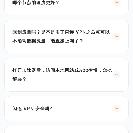
哪个节点的速度更好？
全局代理：所有访问都走代理
PC端：
每个地区的网络状况都不一样，您需要登录什么地区
智能模式：采用预设网站代理规则，智能选择网站进
的网站或者游戏，就选择对应地区的线路，优先选择
行代理访问
延迟较低的线路连接。
全局代理：电脑所有访问都走代理
限制流量吗？是不是用了闪连 VPN之后就可以
不消耗数据流量，能直接上网了？
闪连 VPN是没有流量限制的；但是请注意若是您的设
备没有联网，是无法使用任何VPN软件的。
打开加速器后，访问本地网站或App变慢，怎么
解决？
请关闭全局模式，切换为智能模式即可
闪连 VPN 安全吗?
是的，闪连 VPN 非常安全。
以下是一些关键的安全特性：
1. 强大的数据加密和安全协议： 闪连VPN使用