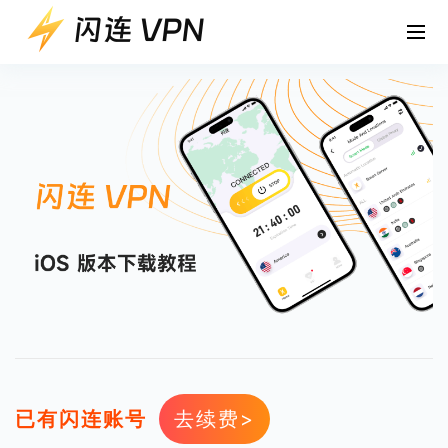
已有闪连账号
去续费>