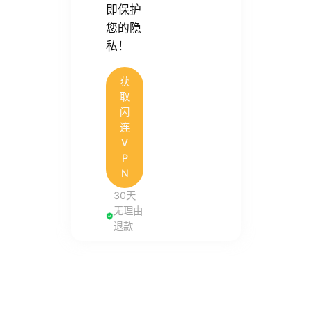
即保护
您的隐
私！
获
取
闪
连
V
P
N
30天
无理由
退款