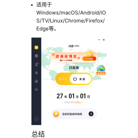
适用于
Windows/macOS/Android/iO
S/TV/Linux/Chrome/Firefox/
Edge等。
总结