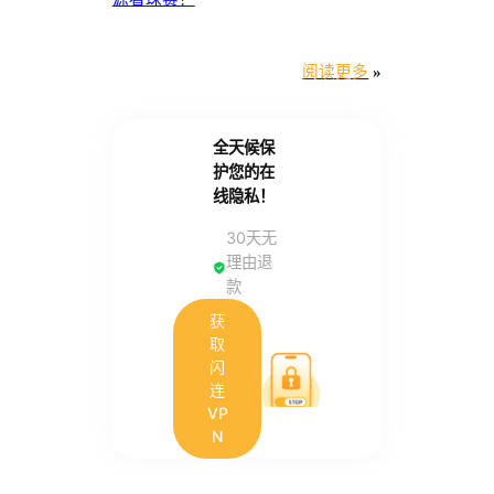
阅读更多
»
全天候保
护您的在
线隐私！
30天无
理由退
款
获
取
闪
连
VP
N