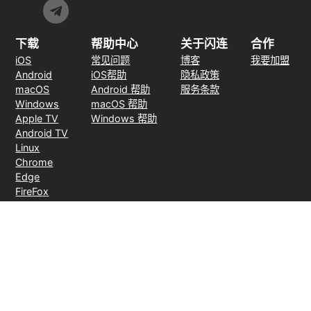
下载
帮助中心
关于闪连
合作
iOS
常见问题
博客
我要加盟
Android
iOS帮助
隐私政策
macOS
Android 帮助
服务条款
Windows
macOS 帮助
Apple TV
Windows 帮助
Android TV
Linux
Chrome
Edge
FireFox
支付方式
30天无理由退款
© 2026 LightXtreme VPN。版权所有。由RAYAAUSTIN LLC所有并运
营。闪连VPN唯一官方网站。