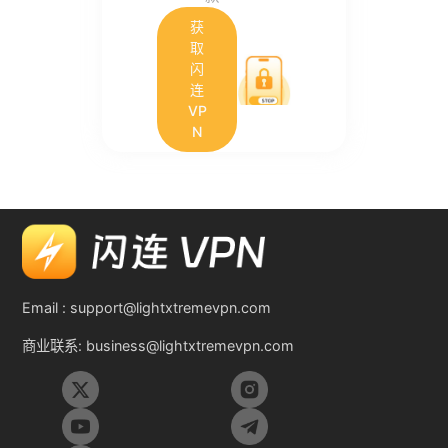
获
取
闪
连
VP
N
Email :
support@lightxtremevpn.com
商业联系:
business@lightxtremevpn.com