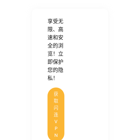
享受无
限、高
速和安
全的浏
览！立
即保护
您的隐
私！
获
取
闪
连
V
P
N