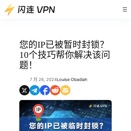
跳
至
内
容
您的IP已被暂时封锁？
10个技巧帮你解决该问
题！
7 月 26, 2024
Louise Obadiah