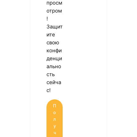
просм
отром
!
Защит
ите
свою
конфи
денци
ально
сть
сейча
с!
П
о
л
у
ч