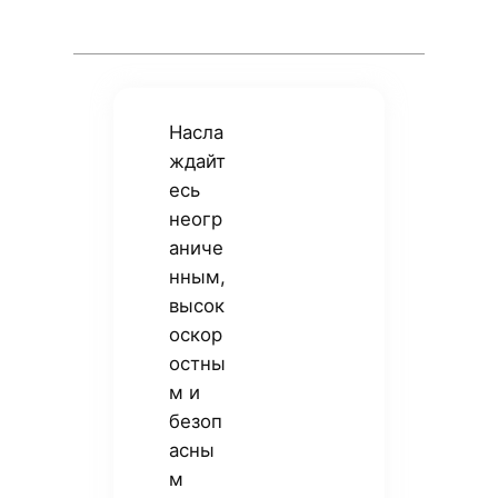
Насла
ждайт
есь
неогр
аниче
нным,
высок
оскор
остны
м и
безоп
асны
м