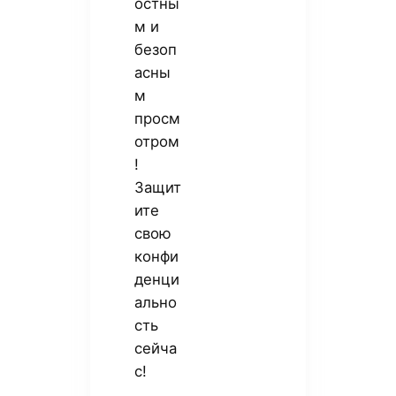
остны
м и
безоп
асны
м
просм
отром
!
Защит
ите
свою
конфи
денци
ально
сть
сейча
с!