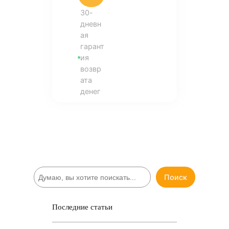
30-
дневн
ая
гарант
ия
возвр
ата
денег
П
Поиск
о
и
с
Последние статьи
к