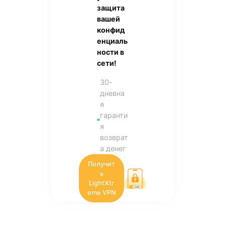
защита
вашей
конфид
енциаль
ности в
сети!
30-
дневна
я
гаранти
я
возврат
а денег
Получит
ь
LightXtr
eme VPN