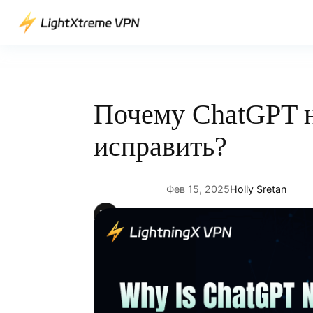
Перейти
к
содержимому
Почему ChatGPT н
исправить?
Фев 15, 2025
Holly Sretan