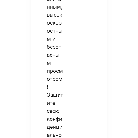
нным,
высок
оскор
остны
м и
безоп
асны
м
просм
отром
!
Защит
ите
свою
конфи
денци
ально