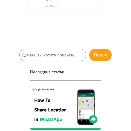
денег
П
Поиск
о
и
с
Последние статьи
к