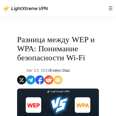
Перейти
к
содержимому
Разница между WEP и
WPA: Понимание
безопасности Wi-Fi
Авг 23, 2024
Evelyn Diaz