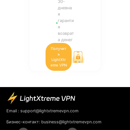
30-
дневна
я
гаранти
я
возврат
а денег
Получит
ь
LightXtr
eme VPN
Email :
support@lightxtremevpn.com
Бизнес-контакт:
business@lightxtremevpn.com