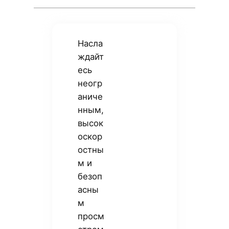
Насла
ждайт
есь
неогр
аниче
нным,
высок
оскор
остны
м и
безоп
асны
м
просм