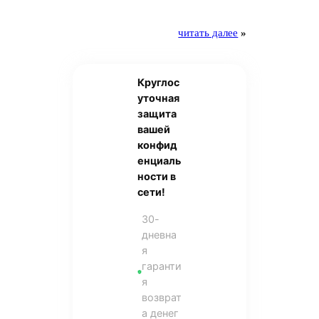
читать далее
»
Круглос
уточная
защита
вашей
конфид
енциаль
ности в
сети!
30-
дневна
я
гаранти
я
возврат
а денег