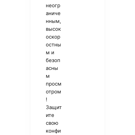
неогр
аниче
нным,
высок
оскор
остны
м и
безоп
асны
м
просм
отром
!
Защит
ите
свою
конфи