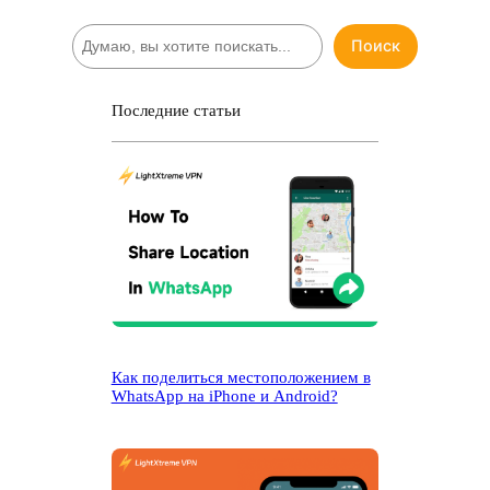
П
Поиск
о
и
с
Последние статьи
к
Как поделиться местоположением в
WhatsApp на iPhone и Android?