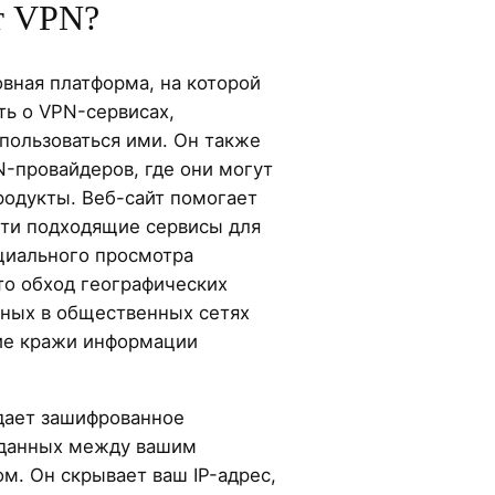
т VPN?
вная платформа, на которой
ть о VPN-сервисах,
спользоваться ими. Он также
N-провайдеров, где они могут
родукты. Веб-сайт помогает
йти подходящие сервисы для
циального просмотра
то обход географических
нных в общественных сетях
ие кражи информации
дает зашифрованное
 данных между вашим
м. Он скрывает ваш IP-адрес,