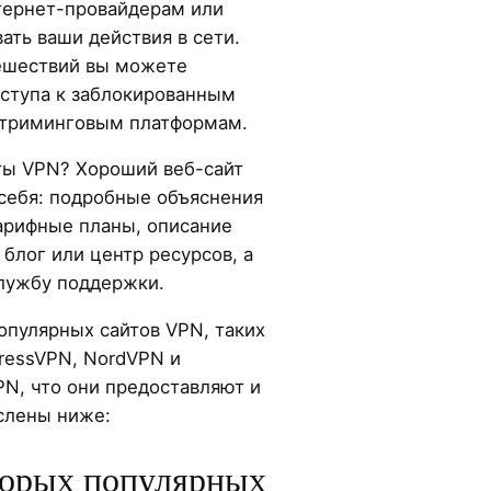
нтернет-провайдерам или
ть ваши действия в сети.
ешествий вы можете
оступа к заблокированным
стриминговым платформам.
ты VPN? Хороший веб-сайт
себя: подробные объяснения
арифные планы, описание
блог или центр ресурсов, а
лужбу поддержки.
опулярных сайтов VPN, таких
pressVPN, NordVPN и
PN, что они предоставляют и
слены ниже:
торых популярных