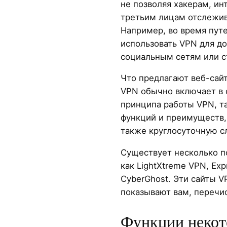
не позволяя хакерам, и
третьим лицам отслежива
Например, во время пут
использовать VPN для д
социальным сетям или 
Что предлагают веб-сай
VPN обычно включает в 
принципа работы VPN, т
функций и преимуществ, 
также круглосуточную с
Существует несколько п
как LightXtreme VPN, Ex
CyberGhost. Эти сайты V
показывают вам, перечи
Функции неко