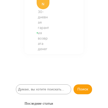
N
30-
дневн
ая
гарант
ия
возвр
ата
денег
П
Поиск
о
и
с
Последние статьи
к