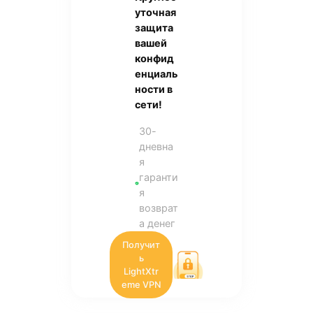
уточная
защита
вашей
конфид
енциаль
ности в
сети!
30-
дневна
я
гаранти
я
возврат
а денег
Получит
ь
LightXtr
eme VPN