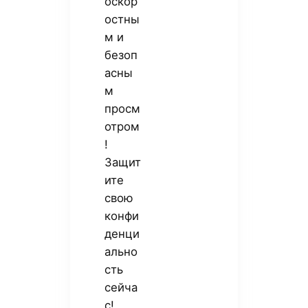
оскор
остны
м и
безоп
асны
м
просм
отром
!
Защит
ите
свою
конфи
денци
ально
сть
сейча
с!