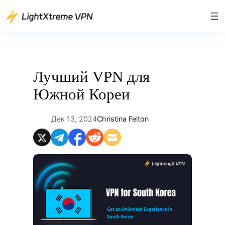
Перейти
к
содержимому
Лучший VPN для
Южной Кореи
Дек 13, 2024
Christina Felton