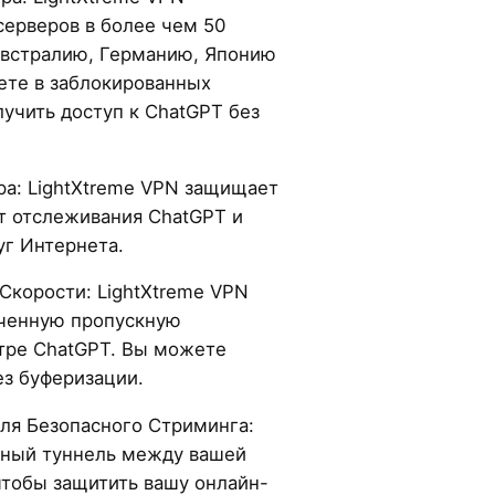
серверов в более чем 50
Австралию, Германию, Японию
вете в заблокированных
учить доступ к ChatGPT без
а: LightXtreme VPN защищает
от отслеживания ChatGPT и
г Интернета.
корости: LightXtreme VPN
иченную пропускную
тре ChatGPT. Вы можете
ез буферизации.
ля Безопасного Стриминга:
нный туннель между вашей
чтобы защитить вашу онлайн-