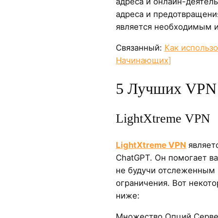
адреса и онлайн-деятель
адреса и предотвращени
является необходимым 
Связанный:
Как использо
Начинающих]
5 Лучших VPN
LightXtreme VPN
LightXtreme VPN
являетс
ChatGPT. Он помогает ва
не будучи отслеженным 
ограничения. Вот некот
ниже:
Множество Опций Сервер