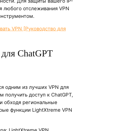
ности. Для защиты вашего IP-
я любого отслеживания VPN
инструментом.
вать VPN [Руководство для
 для ChatGPT
я одним из лучших VPN для
м получить доступ к ChatGPT,
и обходя региональные
орые функции LightXtreme VPN
а: LightXtreme VPN