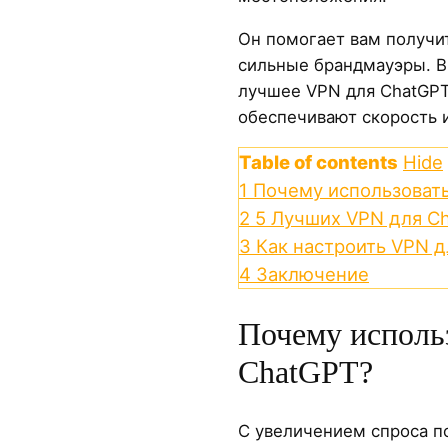
Он помогает вам получит
сильные брандмауэры. В
лучшее VPN для ChatGPT,
обеспечивают скорость и
Table of contents
Hide
1
Почему использоват
2
5 Лучших VPN для C
3
Как настроить VPN 
4
Заключение
Почему исполь
ChatGPT?
С увеличением спроса п