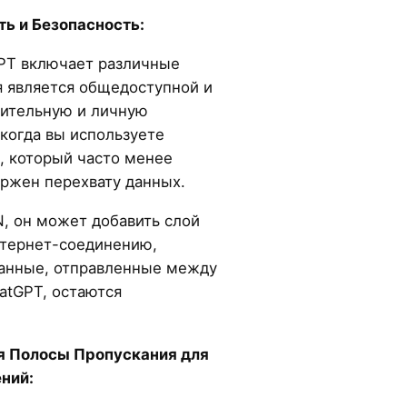
ь и Безопасность:
PT включает различные
я является общедоступной и
вительную и личную
когда вы используете
, который часто менее
ержен перехвату данных.
N, он может добавить слой
нтернет-соединению,
данные, отправленные между
atGPT, остаются
я Полосы Пропускания для
ний: