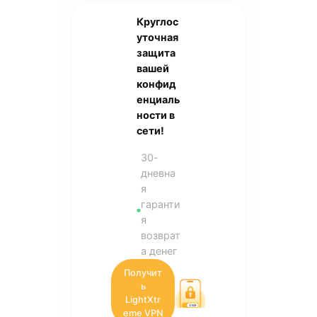
Круглос
уточная
защита
вашей
конфид
енциаль
ности в
сети!
30-
дневна
я
гаранти
я
возврат
а денег
Получит
ь
LightXtr
eme VPN