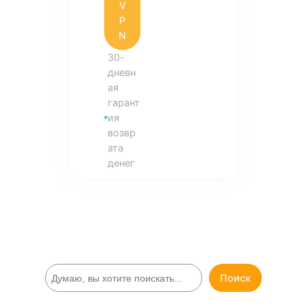
V
P
N
30-
дневн
ая
гарант
ия
возвр
ата
денег
П
Поиск
о
и