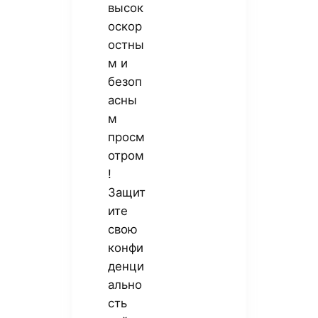
высок
оскор
остны
м и
безоп
асны
м
просм
отром
!
Защит
ите
свою
конфи
денци
ально
сть