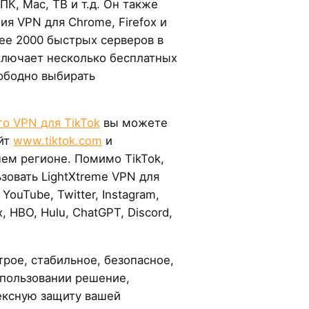
 ПК, Mac, ТВ и т.д. Он также
я VPN для Chrome, Firefox и
ее 2000 быстрых серверов в
включает несколько бесплатных
ободно выбирать
.
о VPN для TikTok
вы можете
айт
www.tiktok.com
и
шем регионе. Помимо TikTok,
зовать LightXtreme VPN для
YouTube, Twitter, Instagram,
x, HBO, Hulu, ChatGPT, Discord,
трое, стабильное, безопасное,
спользовании решение,
ксную защиту вашей