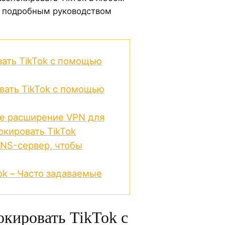
с подробным руководством
вать TikTok с помощью
вать TikTok с помощью
те расширение VPN для
окировать TikTok
DNS-сервер, чтобы
ok – Часто задаваемые
окировать TikTok с