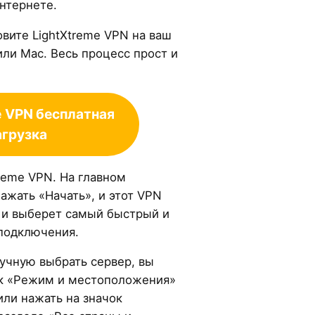
нтернете.
овите LightXtreme VPN на ваш
 или Mac. Весь процесс прост и
e
VPN бесплатная
агрузка
treme VPN. На главном
ажать «Начать», и этот VPN
 и выберет самый быстрый и
подключения.
ручную выбрать сервер, вы
ок «Режим и местоположения»
или нажать на значок