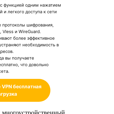
 с функцией одним нажатием
й и легкого доступа к сети
 протоколы шифрования,
 Vless и WireGuard.
ивают более эффективное
устраняют необходимость в
ресов.
да вы получаете
сплатно, что довольно
жета.
e
VPN бесплатная
агрузка
 многоустройственный