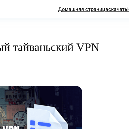
Домашняя страница
скачать
ый тайваньский VPN