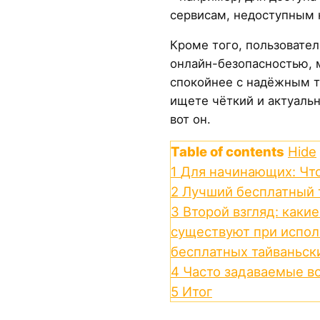
сервисам, недоступным 
Кроме того, пользовате
онлайн-безопасностью, м
спокойнее с надёжным т
ищете чёткий и актуальн
вот он.
Table of contents
Hide
1
Для начинающих: Что
2
Лучший бесплатный 
3
Второй взгляд: каки
существуют при испол
бесплатных тайваньск
4
Часто задаваемые в
5
Итог