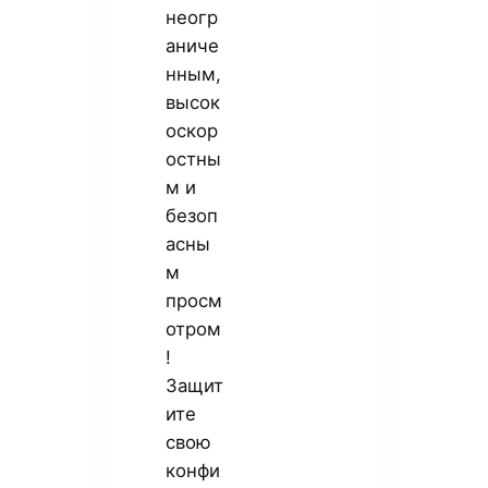
неогр
аниче
нным,
высок
оскор
остны
м и
безоп
асны
м
просм
отром
!
Защит
ите
свою
конфи