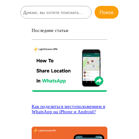
П
Поиск
о
и
с
Последние статьи
к
Как поделиться местоположением в
WhatsApp на iPhone и Android?