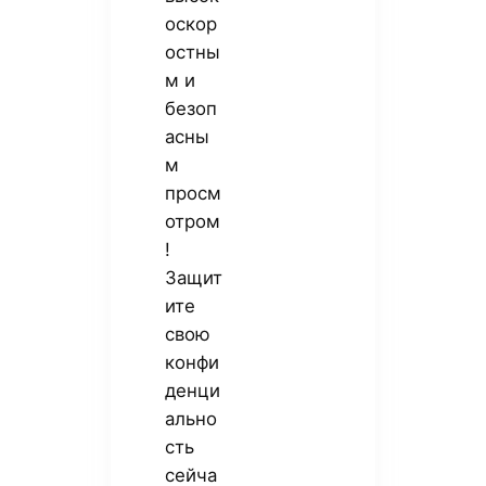
оскор
остны
м и
безоп
асны
м
просм
отром
!
Защит
ите
свою
конфи
денци
ально
сть
сейча