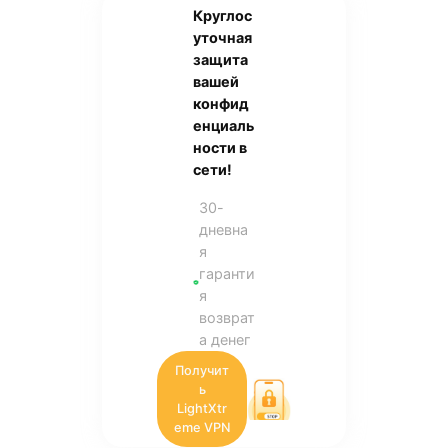
Круглос
уточная
защита
вашей
конфид
енциаль
ности в
сети!
30-
дневна
я
гаранти
я
возврат
а денег
Получит
ь
LightXtr
eme VPN