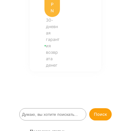
P
N
30-
дневн
ая
гарант
ия
возвр
ата
денег
П
Поиск
о
и
с