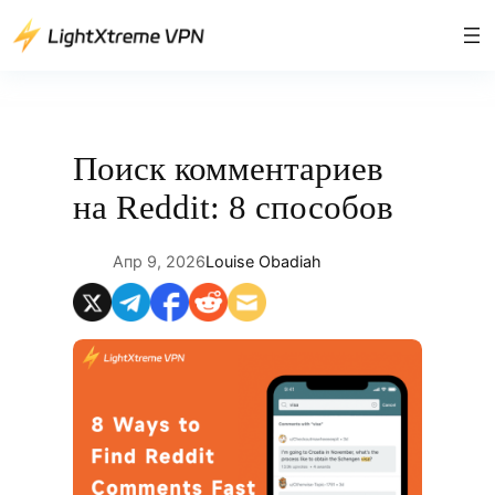
Перейти
к
содержимому
Поиск комментариев
на Reddit: 8 способов
Апр 9, 2026
Louise Obadiah