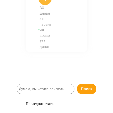
30-
дневн
ая
гарант
ия
возвр
ата
денег
П
Поиск
о
и
с
Последние статьи
к