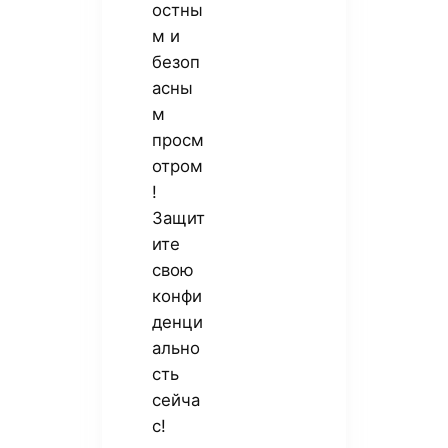
остны
м и
безоп
асны
м
просм
отром
!
Защит
ите
свою
конфи
денци
ально
сть
сейча
с!