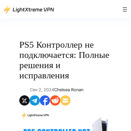
Перейти
к
содержимому
PS5 Контроллер не
подключается: Полные
решения и
исправления
Сен 2, 2024
Chelsea Ronan