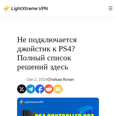
Перейти
к
содержимому
Hе подключается
джойстик к PS4?
Полный список
решений здесь
Сен 2, 2024
Chelsea Ronan