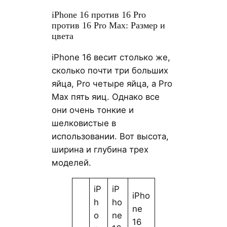
iPhone 16 против 16 Pro
против 16 Pro Max: Размер и
цвета
iPhone 16 весит столько же,
сколько почти три больших
яйца, Pro четыре яйца, а Pro
Max пять яиц. Однако все
они очень тонкие и
шелковистые в
использовании. Вот высота,
ширина и глубина трех
моделей.
iP
iP
iPho
h
ho
ne
o
ne
16