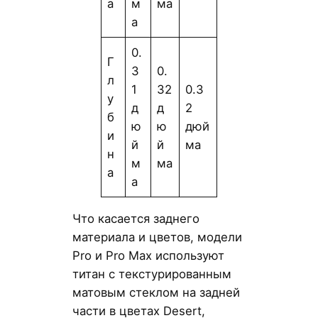
а
м
ма
а
0.
Г
3
0.
л
1
32
0.3
у
д
д
2
б
ю
ю
дюй
и
й
й
ма
н
м
ма
а
а
Что касается заднего
материала и цветов, модели
Pro и Pro Max используют
титан с текстурированным
матовым стеклом на задней
части в цветах Desert,