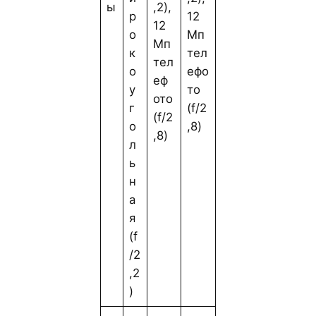
ы
,2),
р
12
12
о
Мп
Мп
к
тел
тел
о
ефо
еф
у
то
ото
г
(f/2
(f/2
о
,8)
,8)
л
ь
н
а
я
(f
/2
,2
)