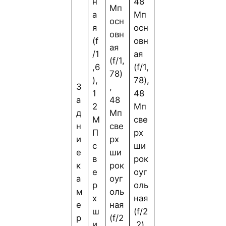
н
48
Мп
а
Мп
осн
я
осн
овн
(f
овн
ая
/1
ая
(f/1,
,6
(f/1,
78)
),
78),
З
,
1
48
а
48
2
Мп
д
Мп
М
све
н
све
П
рх
и
рх
с
ши
е
ши
в
рок
к
рок
е
оуг
а
оуг
р
оль
м
оль
х
ная
е
ная
ш
(f/2
р
(f/2
и
,2),