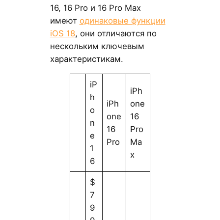
16, 16 Pro и 16 Pro Max
имеют
одинаковые функции
iOS 18
, они отличаются по
нескольким ключевым
характеристикам.
iP
iPh
h
iPh
one
o
one
16
n
16
Pro
e
Pro
Ma
1
x
6
$
7
9