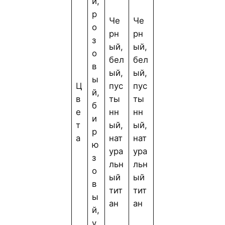
й,
р
Че
Че
о
рн
рн
з
ый,
ый,
о
бел
бел
в
ый,
ый,
ы
Ц
пус
пус
й,
в
ты
ты
б
е
нн
нн
и
т
ый,
ый,
р
а
нат
нат
ю
ура
ура
з
льн
льн
о
ый
ый
в
тит
тит
ы
ан
ан
й,
у