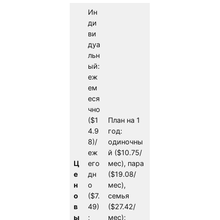
Ин
ди
ви
дуа
льн
ый:
еж
ем
еся
чно
($1
План на 1
4.9
год:
8)/
одиночны
еж
й ($10.75/
Ц
его
мес), пара
е
дн
($19.08/
н
о
мес),
о
($7.
семья
в
49)
($27.42/
ы
;
мес);