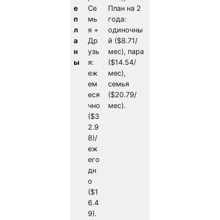
е
Се
План на 2
п
мь
года:
л
я +
одиночны
а
Др
й ($8.71/
н
узь
мес), пара
ы
я:
($14.54/
еж
мес),
ем
семья
еся
($20.79/
чно
мес).
($3
2.9
8)/
еж
его
дн
о
($1
6.4
9).