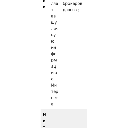
и
ляе
брокеров
и
т
данных;
ва
шу
лич
ну
ю
ин
фо
рм
ац
ию
с
Ин
тер
нет
а;
И
с
т