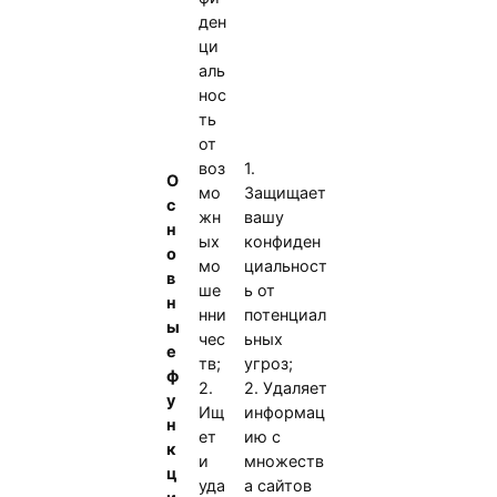
ден
ци
аль
нос
ть
от
воз
1.
О
мо
Защищает
с
жн
вашу
н
ых
конфиден
о
мо
циальност
в
ше
ь от
н
нни
потенциал
ы
чес
ьных
е
тв;
угроз;
ф
2.
2. Удаляет
у
Ищ
информац
н
ет
ию с
к
и
множеств
ц
уда
а сайтов