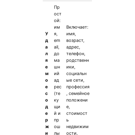
Пр
ост
ой:
им
Включает:
У
я,
имя,
д
em
возраст,
а
ail,
адрес,
л
до
телефон,
я
ма
родственн
е
шн
ики,
м
ий
социальн
о
ад
ые сети,
е
рес
профессия
с
(те
, семейное
о
ку
положени
д
щи
е,
е
й и
стоимост
р
пр
ь
ж
ош
недвижим
и
лы
ости,