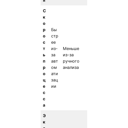
я
С
к
о
р
Бы
о
стр
с
ее
т
из-
Меньше
ь
за
из-за
п
авт
ручного
р
ом
анализа
о
ати
ц
зац
е
ии
с
с
а
Э
к