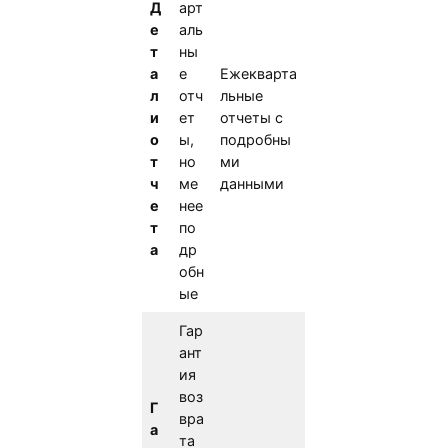
Д
арт
е
аль
т
ны
а
е
Ежекварта
л
отч
льные
и
ет
отчеты с
о
ы,
подробны
т
но
ми
ч
ме
данными
е
нее
т
по
а
др
обн
ые
Гар
ант
ия
воз
Г
вра
а
та