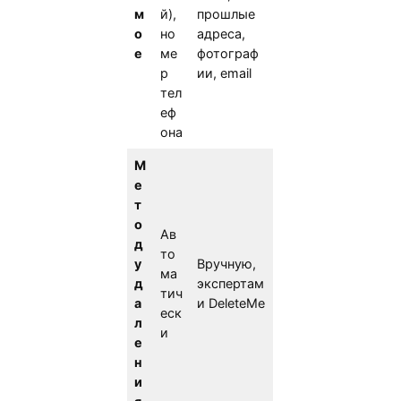
м
й),
прошлые
о
но
адреса,
е
ме
фотограф
р
ии, email
тел
еф
она
М
е
т
о
Ав
д
то
у
Вручную,
ма
д
экспертам
тич
а
и DeleteMe
еск
л
и
е
н
и