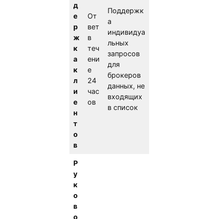
д
Поддержк
е
От
а
р
вет
индивидуа
ж
в
льных
к
теч
запросов
а
ени
для
к
е
брокеров
л
24
данных, не
и
час
входящих
е
ов
в список
н
т
о
в
Р
у
к
о
в
о