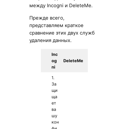
между Incogni и DeleteMe.
Прежде всего,
представляем краткое
сравнение этих двух служб
удаления данных.
Inc
og
DeleteMe
ni
1.
За
щи
ща
ет
ва
шу
кон
фи