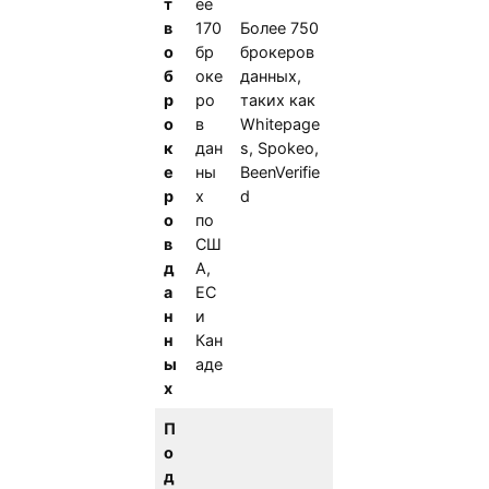
т
ее
в
170
Более 750
о
бр
брокеров
б
оке
данных,
р
ро
таких как
о
в
Whitepage
к
дан
s, Spokeo,
е
ны
BeenVerifie
р
х
d
о
по
в
СШ
д
А,
а
ЕС
н
и
н
Кан
ы
аде
х
П
о
д