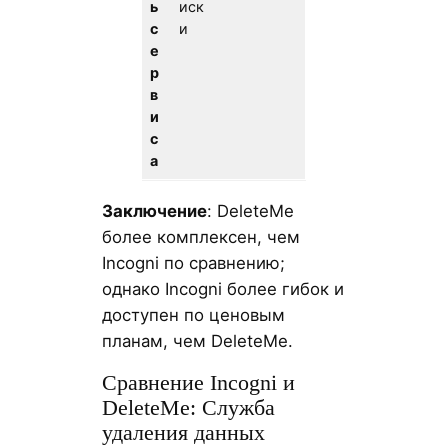
ь
иск
с
и
е
р
в
и
с
а
Заключение
: DeleteMe
более комплексен, чем
Incogni по сравнению;
однако Incogni более гибок и
доступен по ценовым
планам, чем DeleteMe.
Сравнение Incogni и
DeleteMe: Служба
удаления данных