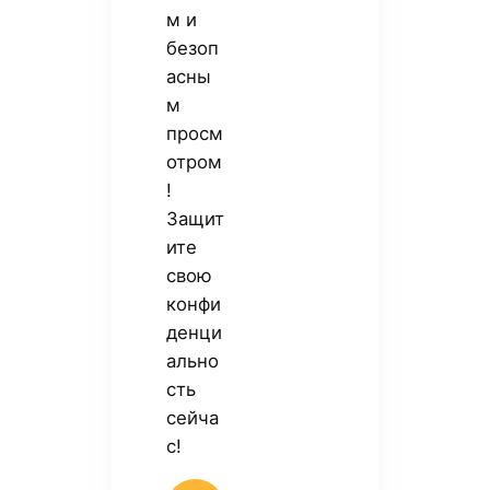
м и
безоп
асны
м
просм
отром
!
Защит
ите
свою
конфи
денци
ально
сть
сейча
с!