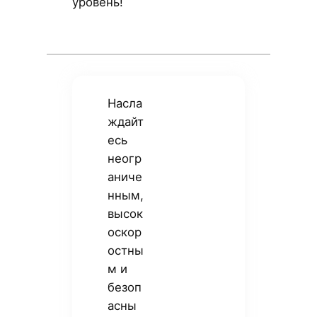
уровень!
Насла
ждайт
есь
неогр
аниче
нным,
высок
оскор
остны
м и
безоп
асны