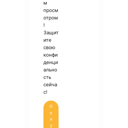
м
просм
отром
!
Защит
ите
свою
конфи
денци
ально
сть
сейча
с!
П
о
л
у