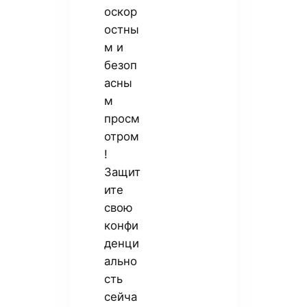
оскор
остны
м и
безоп
асны
м
просм
отром
!
Защит
ите
свою
конфи
денци
ально
сть
сейча