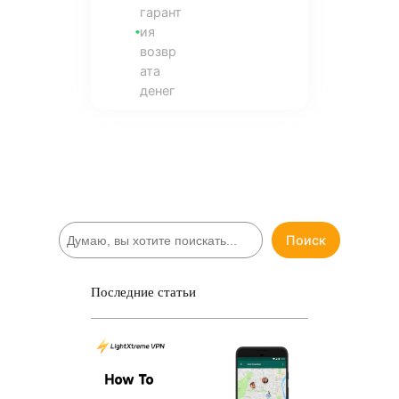
гарант
ия
возвр
ата
денег
П
Поиск
о
и
с
Последние статьи
к