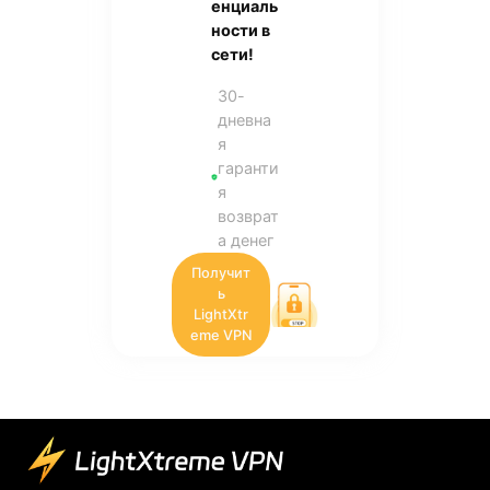
енциаль
ности в
сети!
30-
дневна
я
гаранти
я
возврат
а денег
Получит
ь
LightXtr
eme VPN