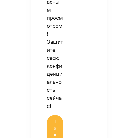
асны
м
просм
отром
!
Защит
ите
свою
конфи
денци
ально
сть
сейча
с!
П
о
л