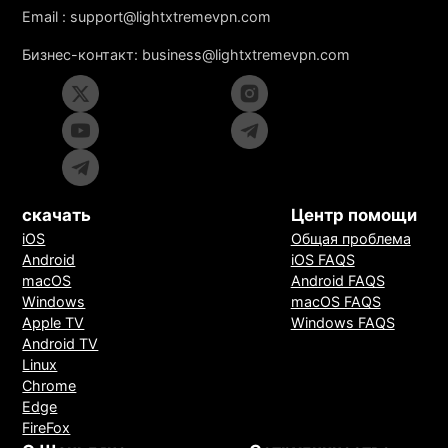
Email :
support@lightxtremevpn.com
Бизнес-контакт:
business@lightxtremevpn.com
скачать
Центр помощи
iOS
Общая проблема
Android
iOS FAQS
macOS
Android FAQS
Windows
macOS FAQS
Apple TV
Windows FAQS
Android TV
Linux
Chrome
Edge
FireFox