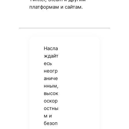
платформам и сайтам.
Насла
ждайт
есь
неогр
аниче
нным,
высок
оскор
остны
м и
безоп