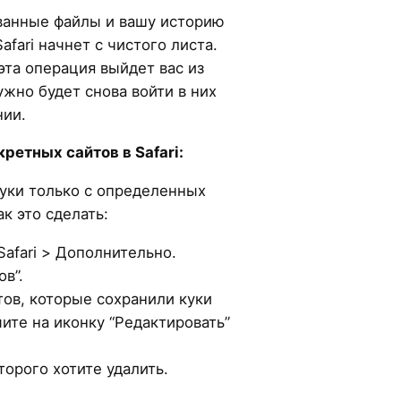
ованные файлы и вашу историю
afari начнет с чистого листа.
эта операция выйдет вас из
ужно будет снова войти в них
ии.
кретных сайтов в Safari:
куки только с определенных
ак это сделать:
afari > Дополнительно.
в”.
тов, которые сохранили куки
ите на иконку “Редактировать”
.
торого хотите удалить.