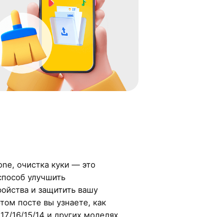
one, очистка куки — это
способ улучшить
ройства и защитить вашу
том посте вы узнаете, как
17/16/15/14 и других моделях.