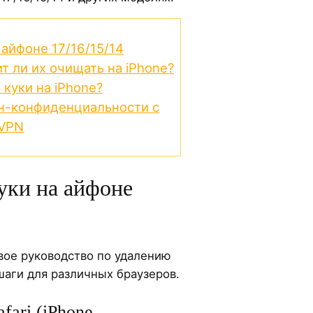
 айфоне 17/16/15/14
ит ли их очищать на iPhone?
куки на iPhone?
н-конфиденциальности с
 VPN
уки на айфоне
ое руководство по удалению
 шаги для различных браузеров.
fari (iPhone